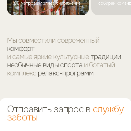
80 метров и полное снаряжение
собирай коман
Мы совместили современный
комфорт
и самые яркие культурные
традиции,
необычные виды спорта
и богатый
комплекс
релакс-программ
Отправить запрос в
службу
заботы