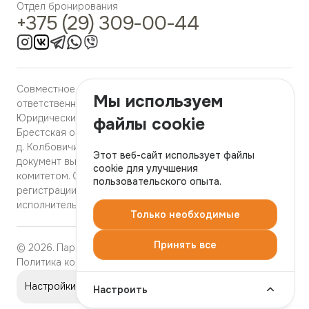
Отдел бронирования
Бальнеотерапия
+375 (29) 309-00-44
Карбокситерапия
Совместное общество с ограниченной
Мы используем
ответственностью «ЭкоБел «Колбовичи», УНП 291189154,
Юридический адрес: 225357 Республика Беларусь,
файлы cookie
Брестская обл., Барановичский р‑н., Подгорновский с/с,
д. Колбовичи, клуб д. Колбовичи. Регистрационный
Этот веб-сайт использует файлы
документ выдан Брестским областным исполнительным
cookie для улучшения
комитетом. Свидетельство о государственной
пользовательского опыта.
регистрации выдано Брестским областным
исполнительным комитетом 20.03.2013 года..
Только необходимые
Принять все
© 2026. Парк-отель «Яркi». Официальный сайт.
Политика конфиденциальности
Настройки файлов cookie
Настроить