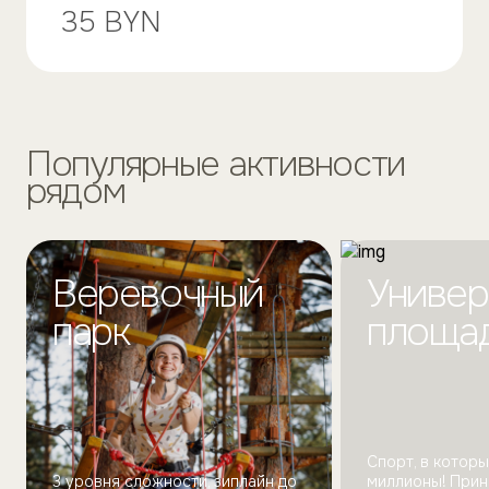
35 BYN
Популярные активности
рядом
Веревочный
Универ
парк
площа
Спорт, в котор
3 уровня сложности, зиплайн до
миллионы! Прин