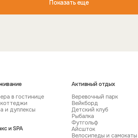
Показать еще
живание
Активный отдых
ера в гостинице
Веревочный парк
-коттеджи
Вейкборд
а и дуплексы
Детский клуб
Рыбалка
Футгольф
акс и SPA
Айсшток
Велосипеды и самокаты