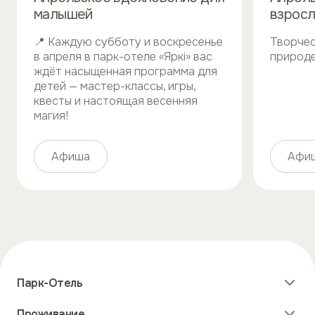
малышей
взрос
📍 Каждую субботу и воскресенье
Творчес
в апреля в парк-отеле «Яркi» вас
природе
ждёт насыщенная программа для
детей — мастер-классы, игры,
квесты и настоящая весенняя
магия!
Афиша
Афи
Парк-Отель
Бронирование номера онлайн
Проживание