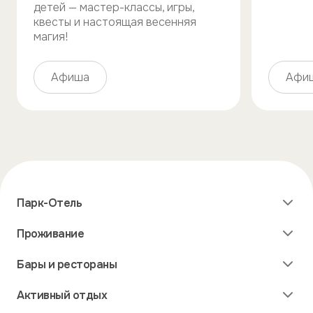
детей — мастер-классы, игры,
квесты и настоящая весенняя
магия!
Афиша
Афи
Парк-Отель
Бронирование номера онлайн
Проживание
О парк-отеле
Правовая информация
Номера в гостинице
Бары и рестораны
Контакты
VIP-коттеджи
Дома и дуплексы
Ресторан у озера
Активный отдых
Лобби-бар