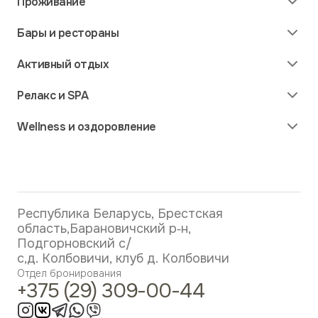
Бронирование номера онлайн
Проживание
О парк-отеле
Правовая информация
Номера в гостинице
Бары и рестораны
Контакты
VIP-коттеджи
Дома и дуплексы
Ресторан у озера
Активный отдых
Лобби-бар
Шатер на природе
Веревочный парк
Релакс и SPA
Дегустационный зал
Вейкборд
Детский клуб
SPA Центральный
Wellness и оздоровление
Рыбалка
SPA Магия леса
Футгольф
Банный терем
Воздушные ножки
Айсшток
Купель в лесу
Движение без боли
Велосипеды и самокаты
Стройная фигура
Детские электромобили
Здоровый ребенок
Скалодром
Республика Беларусь, Брестская
Подводный массаж
Зиплайн
область,Барановичский р‑н,
Пневмокомпрессионная терапия
Подгорновский с/
Магнито-,электро и светотерапия
с,д. Колбовичи, клуб д. Колбовичи
Иглоукалывание
Отдел бронирования
Бальнеотерапия
+375 (29) 309-00-44
Карбокситерапия